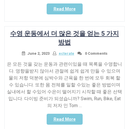
문
“Matt
Read More
가
Weik
MMA
의
시
이
합
수영 운동에서 더 많은 것을 얻는 5 가지
익
에
을
방법
대
아
처
프
June 2, 2023
ecterate
0 Comments
하
게
고
은 모든 것을 갖는 운동과 관련이있을 때 목록을 수영합니
하
제
다. 영향을받지 않아서 관절에 쉽게 쉽게 만들 수 있으며
는
출
물의 저항 덕분에 심박수와 근육을 한 번에 모두 회복 할
5
에
수 있습니다. 또한 몸 전체를 일할 수있는 좋은 방법이며
가
의
지
실내에서 할 수있어 수은이 떨어지기 시작할 때 좋은 선택
해
실
입니다. 다이빙 준비가 되셨습니까? Swim, Run, Bike, Eat
승
수”
의 저자 인 Tom …
리
하
“수
Read More
는
영
인