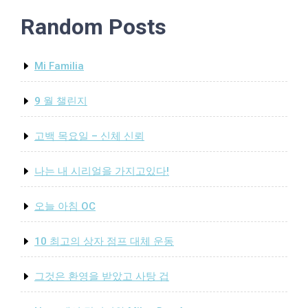
는
Random Posts
이
사
이
Mi Familia
트
의
보
9 월 챌린지
관
된
고백 목요일 – 신체 신뢰
전
투
나는 내 시리얼을 가지고있다!
스
포
츠
오늘 아침 OC
보
안
10 최고의 상자 점프 대체 운동
연
구
그것은 환영을 받았고 사탕 겁
의
목