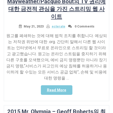
Mayweather/Pacquio Bout의 TV 권리에
차
대한 금전적 관심을 가진 스트리밍 웹 사
장
이트
광
고
May 21, 2023
ecterate
0 Comments
지
역
원고를 폐쇄하는 것에 대해 법적 조치를 취합니다. 예상되
에
는 저작권 위반에 대한 .org. 간단히 말해서 다른 웹 사이
대
트는 인터넷에서 무료로 온라인으로 스트리밍 할 것이라
한
고 광고했습니다. 원고는 온라인 스트림을 중지하기 위해
규
다른 구호를 모색했으며, 예비 금지 명령뿐만 아니라 장기
정
금지 명령,“서비스가 피고인의 예상 침해를 허용하거나 용
준
이하게 할 수있는 모든 서비스 공급 업체”, 손해 및 비용에
수
직
대한 명령을 …
업
을
“Mayweather/Pacquiao
Read More
종
이
료
해
하
관
2015 Mr. Olympia – Geoff Roberts의 최
고
계