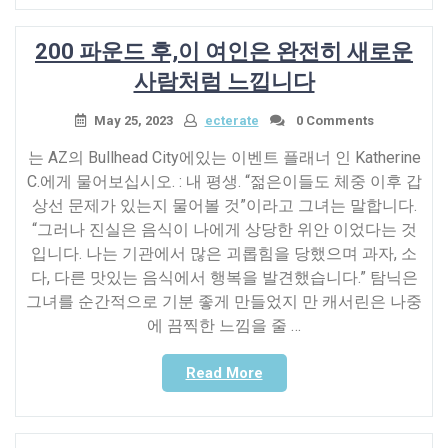
운
정
동
된
200 파운드 후,이 여인은 완전히 새로운
에
부
서
적
사람처럼 느낍니다
더
절
많
한”
May 25, 2023
ecterate
0 Comments
은
는 AZ의 Bullhead City에있는 이벤트 플래너 인 Katherine
것
C.에게 물어보십시오. : 내 평생. “젊은이들도 체중 이후 갑
을
상선 문제가 있는지 물어볼 것”이라고 그녀는 말합니다.
얻
“그러나 진실은 음식이 나에게 상당한 위안 이었다는 것
는
5
입니다. 나는 기관에서 많은 괴롭힘을 당했으며 과자, 소
가
다, 다른 맛있는 음식에서 행복을 발견했습니다.” 탐닉은
지
그녀를 순간적으로 기분 좋게 만들었지 만 캐서린은 나중
방
에 끔찍한 느낌을 줄 …
법”
“200
Read More
파
운
드