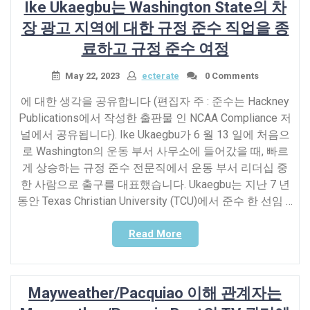
Ike Ukaegbu는 Washington State의 차
후,
이
장 광고 지역에 대한 규정 준수 직업을 종
여
료하고 규정 준수 여정
인
은
May 22, 2023
ecterate
0 Comments
완
전
에 대한 생각을 공유합니다 (편집자 주 : 준수는 Hackney
히
Publications에서 작성한 출판물 인 NCAA Compliance 저
새
널에서 공유됩니다). Ike Ukaegbu가 6 월 13 일에 처음으
로
로 Washington의 운동 부서 사무소에 들어갔을 때, 빠르
운
게 상승하는 규정 준수 전문직에서 운동 부서 리더십 중
사
한 사람으로 출구를 대표했습니다. Ukaegbu는 지난 7 년
람
동안 Texas Christian University (TCU)에서 준수 한 선임 …
처
럼
“Ike
Read More
느
Ukaegbu
낍
는
니
Washington
다”
Mayweather/Pacquiao 이해 관계자는
State
의