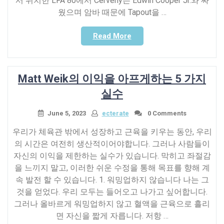
서 위치한 LFA 80에서 Cerveny는 Edwin Cooper Jr.와 싸
스,
웠으며 암바 때문에 Tapout을 …
그
것
“뉴
Read More
을
멕
가
시
져
코
오
Matt Weik의 이익을 아프게하는 5 가지
체
는
육
실수
방
보
법!”
상
June 5, 2023
ecterate
0 Comments
감
우리가 체육관 밖에서 성장하고 근육을 키우는 동안, 우리
독
의 시간은 여전히 생산적이어야합니다. 그러나 사람들이
감
자신의 이익을 제한하는 실수가 있습니다. 막히고 좌절감
독
을 느끼지 말고, 이러한 쉬운 수정을 통해 목표를 향해 계
경
쟁
속 발전 할 수 있습니다. 1. 워밍업하지 않습니다 나는 그
업
것을 얻었다. 우리 모두는 들어오고 나가고 싶어합니다.
체
그러나 올바르게 워밍업하지 않고 혈액을 근육으로 흘리
는
면 자신을 짧게 자릅니다. 저항 …
전