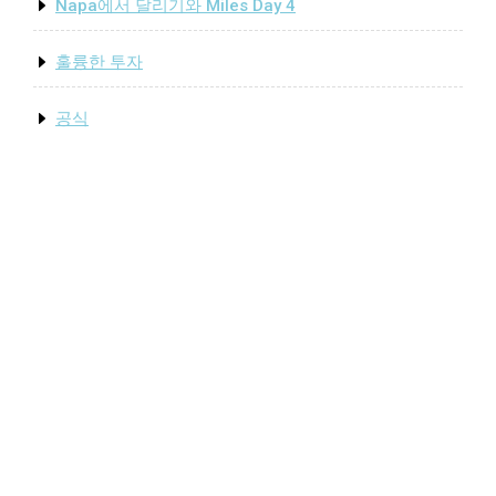
록
Napa에서 달리기와 Miles Day 4
에
기
훌륭한 투자
여
하
공식
는
엘
리
트
복
서”