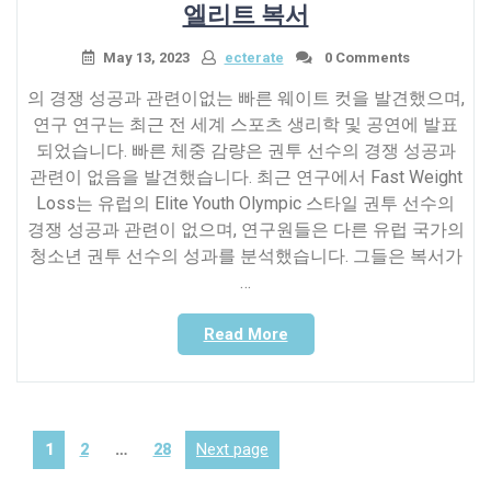
엘리트 복서
트
최
리
고
May 13, 2023
ecterate
밍
0 Comments
의
웹
폭
의 경쟁 성공과 관련이없는 빠른 웨이트 컷을 발견했으며,
사
풍”
연구 연구는 최근 전 세계 스포츠 생리학 및 공연에 발표
이
되었습니다. 빠른 체중 감량은 권투 선수의 경쟁 성공과
트”
관련이 없음을 발견했습니다. 최근 연구에서 Fast Weight
Loss는 유럽의 Elite Youth Olympic 스타일 권투 선수의
경쟁 성공과 관련이 없으며, 연구원들은 다른 유럽 국가의
청소년 권투 선수의 성과를 분석했습니다. 그들은 복서가
…
“최
Read More
근
의
연
구
Posts
Page
Page
Page
Next page
1
2
…
28
연
navigation
구