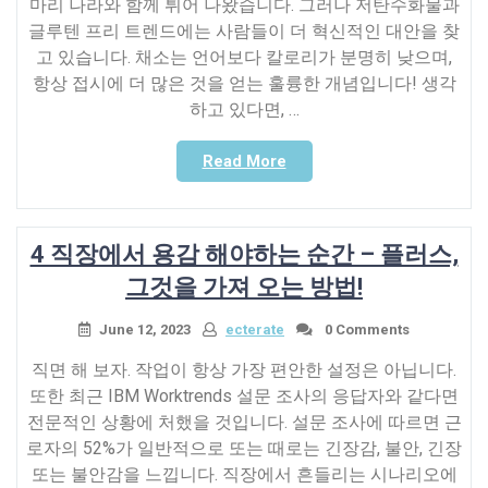
마리 나라와 함께 튀어 나왔습니다. 그러나 저탄수화물과
글루텐 프리 트렌드에는 사람들이 더 혁신적인 대안을 찾
고 있습니다. 채소는 언어보다 칼로리가 분명히 낮으며,
항상 접시에 더 많은 것을 얻는 훌륭한 개념입니다! 생각
하고 있다면, …
“5
Read More
가
지
방
4 직장에서 용감 해야하는 순간 – 플러스,
법
채
그것을 가져 오는 방법!
식
국
June 12, 2023
ecterate
0 Comments
수
직면 해 보자. 작업이 항상 가장 편안한 설정은 아닙니다.
패
또한 최근 IBM Worktrends 설문 조사의 응답자와 같다면
턴”
전문적인 상황에 처했을 것입니다. 설문 조사에 따르면 근
로자의 52%가 일반적으로 또는 때로는 긴장감, 불안, 긴장
또는 불안감을 느낍니다. 직장에서 흔들리는 시나리오에