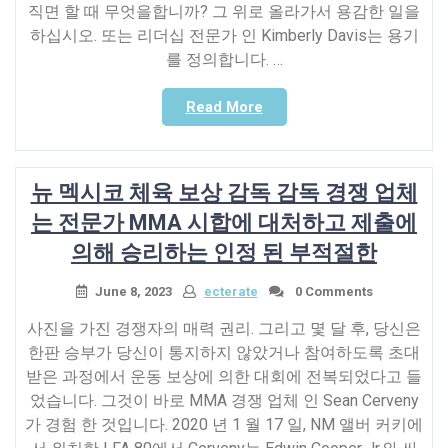
직면 할 때 무엇을합니까? 그 위로 올라가서 용감한 일을
하십시오. 또는 리더십 전문가 인 Kimberly Davis는 용기
를 정의합니다. …
“4
Read More
직
장
에
뉴 멕시코 체육 보상 감독 감독 경쟁 업체
서
용
는 전문가 MMA 시합에 대처하고 제출에
감
의해 승리하는 인정 된 부적절한
해
야
June 8, 2023
ecterate
0 Comments
하
는
사진을 가진 경쟁자의 매력 권리. 그리고 몇 달 후, 당신은
순
한판 승부가 당신이 통지하지 않았거나 참여하도록 초대
간
받은 과정에서 운동 보상에 의한 대회에 전복되었다고 들
–
었습니다. 그것이 바로 MMA 경쟁 업체 인 Sean Cerveny
플
가 경험 한 것입니다. 2020 년 1 월 17 일, NM 앨버 커키에
러